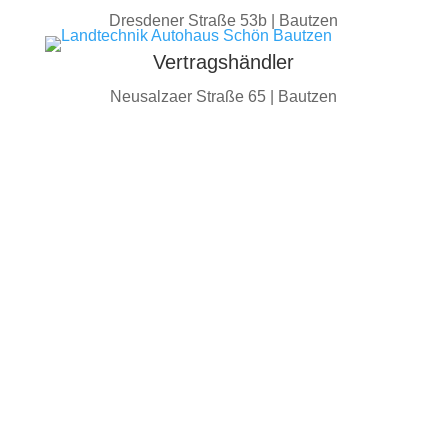
Dresdener Straße 53b |
Bautzen
Vertragshändler
Neusalzaer Straße 65 |
Bautzen
Drei neue Marken.
Noch mehr Auswahl.
Noch mehr Möglichkeiten.
Wir freuen uns, unser Fahrzeugangebot für Sie zu