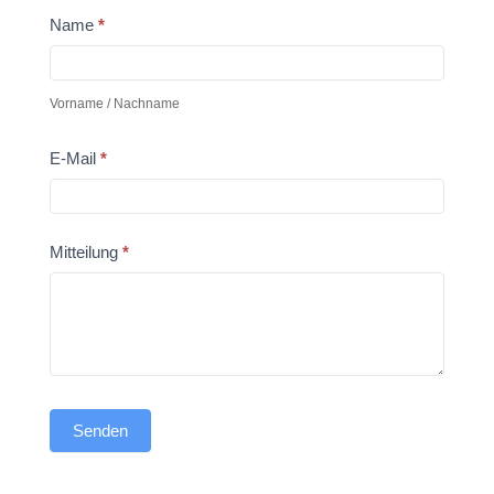
Allgemein
Name
*
Vorname / Nachname
E-Mail
*
Mitteilung
*
Senden