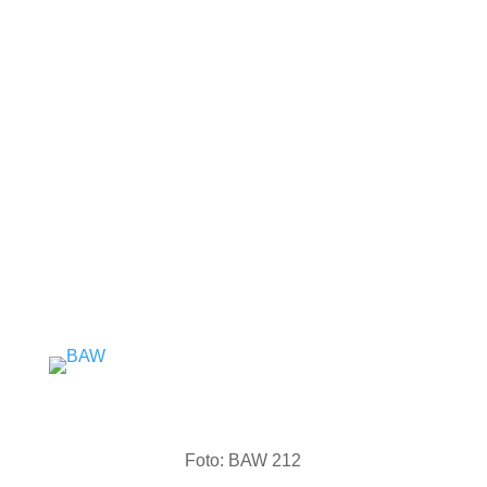
erweitern: Ab sofort finden Sie bei uns auch die
Marken
BAW
,
Foton
und
BAIC
.
Diese Marken stehen für innovative Mobilität,
starke Leistung und ein überzeugendes Preis-
Leistungs-Verhältnis. Damit ergänzen sie unser
bestehendes Angebot ideal und eröffnen Ihnen
neue Möglichkeiten bei der Wahl Ihres nächsten
Fahrzeugs.
Foto: BAW 212